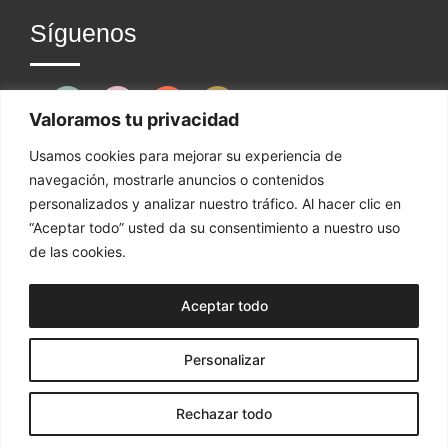
Síguenos
Valoramos tu privacidad
¿Dónde estamos?
Usamos cookies para mejorar su experiencia de
navegación, mostrarle anuncios o contenidos
personalizados y analizar nuestro tráfico. Al hacer clic en
“Aceptar todo” usted da su consentimiento a nuestro uso
ZARAGOZA | TENERIFE | MADRID | MÁLAGA
de las cookies.
Aceptar todo
Personalizar
YAGGER © 2025 ·
Aviso legal
·
Política de privacidad
y cookies
Rechazar todo