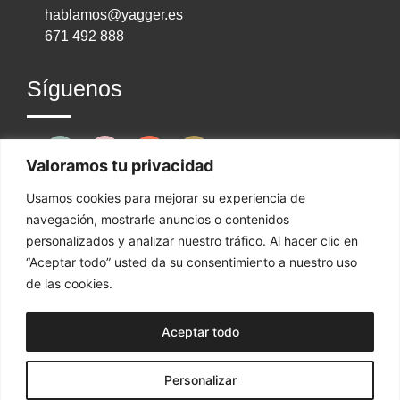
hablamos@yagger.es
671 492 888
Síguenos
Valoramos tu privacidad
¿Dónde estamos?
Usamos cookies para mejorar su experiencia de
navegación, mostrarle anuncios o contenidos
personalizados y analizar nuestro tráfico. Al hacer clic en
“Aceptar todo” usted da su consentimiento a nuestro uso
ZARAGOZA | TENERIFE | MADRID | MÁLAGA
de las cookies.
Aceptar todo
Personalizar
YAGGER © 2025 ·
Aviso legal
·
Política de privacidad