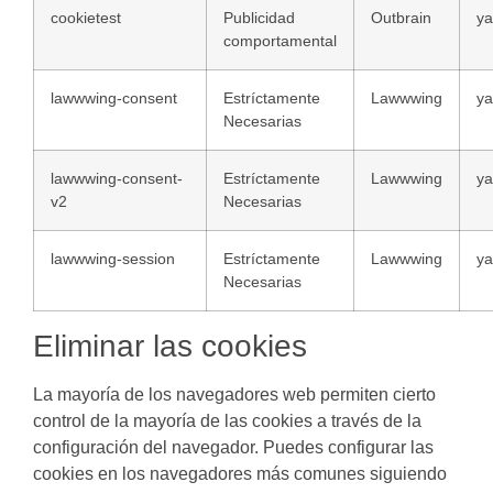
cookietest
Publicidad
Outbrain
ya
comportamental
lawwwing-consent
Estríctamente
Lawwwing
ya
Necesarias
lawwwing-consent-
Estríctamente
Lawwwing
ya
v2
Necesarias
lawwwing-session
Estríctamente
Lawwwing
ya
Necesarias
Eliminar las cookies
La mayoría de los navegadores web permiten cierto
control de la mayoría de las cookies a través de la
configuración del navegador. Puedes configurar las
cookies en los navegadores más comunes siguiendo