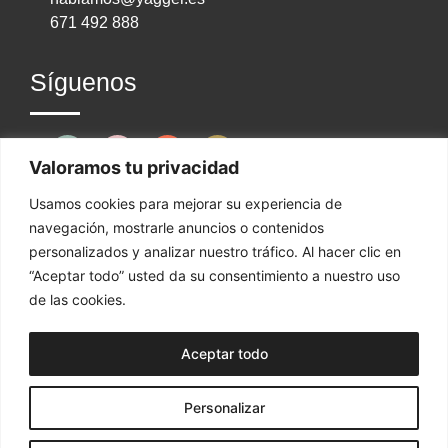
671 492 888
Síguenos
Valoramos tu privacidad
¿Dónde estamos?
Usamos cookies para mejorar su experiencia de
navegación, mostrarle anuncios o contenidos
personalizados y analizar nuestro tráfico. Al hacer clic en
“Aceptar todo” usted da su consentimiento a nuestro uso
ZARAGOZA | TENERIFE | MADRID | MÁLAGA
de las cookies.
Aceptar todo
Personalizar
YAGGER © 2025 ·
Aviso legal
·
Política de privacidad
y cookies